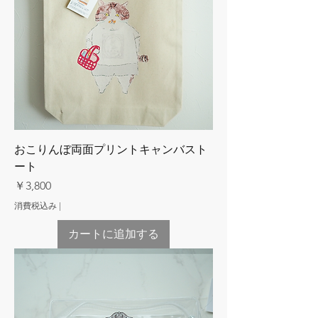
おこりんぼ両面プリントキャンバスト
ート
価格
￥3,800
消費税込み
|
カートに追加する