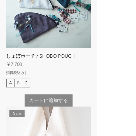
しょぼポーチ / SHOBO POUCH
価格
￥7,700
消費税込み
|
A
B
C
カートに追加する
Sale