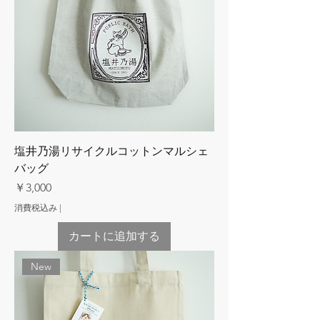
塩井乃湯リサイクルコットンマルシェ
バッグ
価格
￥3,000
消費税込み
|
カートに追加する
New