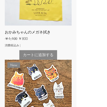
おかみちゃんのメガネ拭き
通常価格
セール価格
￥1,100
￥800
消費税込み
|
カートに追加する
New