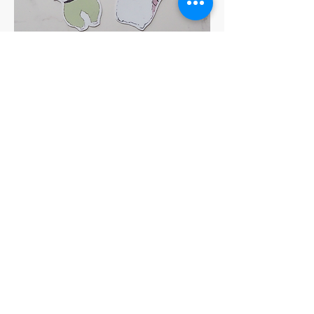
おこりんぼステッカーセット
価格
￥700
消費税込み
|
カートに追加する
Best Seller