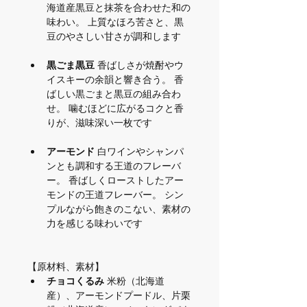
海道産黒豆と抹茶を合わせた和の
味わい。 上質なほろ苦さと、黒
豆のやさしい甘さが調和します
黒ごま黒豆
 香ばしさが焼酎やウ
イスキーの余韻と響き合う。 香
ばしい黒ごまと黒豆の組み合わ
せ。 噛むほどに広がるコクと香
りが、滋味深い一枚です
アーモンド
 白ワインやシャンパ
ンとも調和する王道のフレーバ
ー。 香ばしくローストしたアー
モンドの王道フレーバー。 シン
プルながら飽きのこない、素材の
力を感じる味わいです
【原材料、素材】
チョコくるみ 
米粉（北海道
産）、アーモンドプードル、片栗