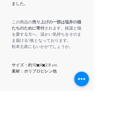
ました。
この商品の
売り上げの一部は塩井の猫
たちのために寄付
されます。銭湯と猫
を愛する方へ、温かい気持ちをそのま
ま届ける1枚となっております。
松本土産にもいかがでしょうか。
サイズ：約10✖️4✖️2.8 cm
素材：ポリプロピレン他
商品情報
タオル本体は、大阪タオル工業組合が
返品＆返金ポリシー
認定する 
「泉州タオル」
。
織り上げた後に糊や不純物を洗い落と
お客様都合による返品、返金はお受け
す“後晒し製法”でつくられており、