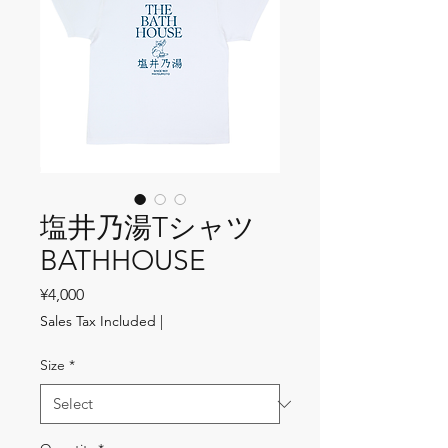
塩井乃湯Tシャツ
BATHHOUSE
Price
¥4,000
Sales Tax Included
|
Size
*