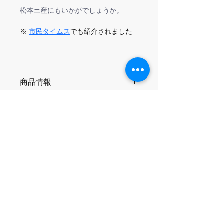
松本土産にもいかがでしょうか。
※ 
市民タイムス
でも紹介されました
商品情報
こだわりの5.6oz上質コットン製
返品＆返金ポリシー
ほどよい厚みで透けにくい
「5.6オンス 綿100％ 度詰め天
お客様都合による返品、返金はお受け
竺」
配送について
できませんのでご了承ください
しっかりしているのに着やす
く、オールシーズン活躍
こちらの商品はネコポス or 宅配便で
首元はダブルステッチ、肩は
お届け可能です。
バインダーテープ仕様で型崩
ネコポスの場合はポスト投函となり日
れしにくい
時指定はできませんのでご了承くださ
長く愛用できる高品質ボディ
い。
Related Products