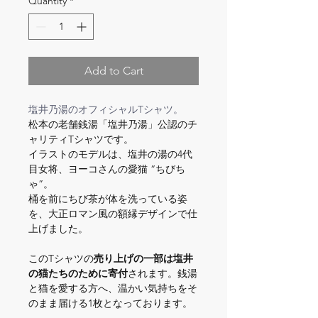
Quantity
*
Add to Cart
塩井乃湯のオフィシャルTシャツ。
松本の老舗銭湯「塩井乃湯」公認のチ
ャリティTシャツです。
イラストのモデルは、塩井の湯の4代
目女将、ヨーコさんの愛猫 “ちびち
ゃ”。
桶を前にちび茶が体を洗っている姿
を、大正ロマン風の額縁デザインで仕
上げました。
このTシャツの
売り上げの一部は塩井
の猫たちのために寄付
されます。銭湯
と猫を愛する方へ、温かい気持ちをそ
のまま届ける1枚となっております。