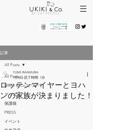
記事
All Posts
YUMI IMAMURA
All Posts
7月6日
読了時間: 1分
ロッテンマイヤーとヨハ
UKIKI & Co.について
ンの家族が決まりました！
グッズ
保護猫
PRESS
イベント