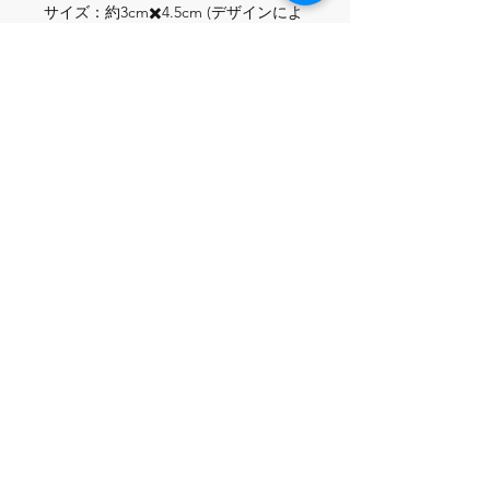
サイズ：約3cm✖️4.5cm (デザインによ
って異なります）
こちらもご一緒にいか
がですか