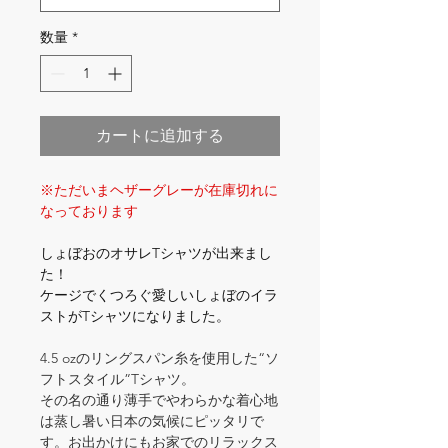
数量
*
カートに追加する
※ただいまヘザーグレーが在庫切れに
なっております
しょぼおのオサレTシャツが出来まし
た！
ケージでくつろぐ愛しいしょぼのイラ
ストがTシャツになりました。
4.5 ozのリングスパン糸を使用した“ソ
フトスタイル”Tシャツ。
その名の通り薄手でやわらかな着心地
は蒸し暑い日本の気候にピッタリで
す。お出かけにもお家でのリラックス