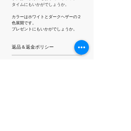
タイムにもいかがでしょうか。
カラーはホワイトとダークヘザーの２
色展開です。
プレゼントにもいかがでしょうか。
返品＆返金ポリシー
お客様都合による返品、返金はお受け
配送情報
できませんのでご了承ください
こちらの商品は海外の製造工場より国
商品情報
際配送されます（送料無料）。
到着までに4-8営業日かかります。
＜仕様＞
（繁忙期は2週間程度かかる場合がご
・4.5オンス
ざいます）
・コットン100%
軽量リングスパンコットンを使用し、
こちらもご一緒にいか
二重縫いの裾で補強されているため、
柔らかな肌触りが長持ちし、型崩れし