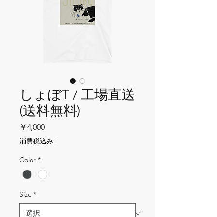
しょぼT / 工場直送
(送料無料)
価格
￥4,000
消費税込み
|
Color
*
Size
*