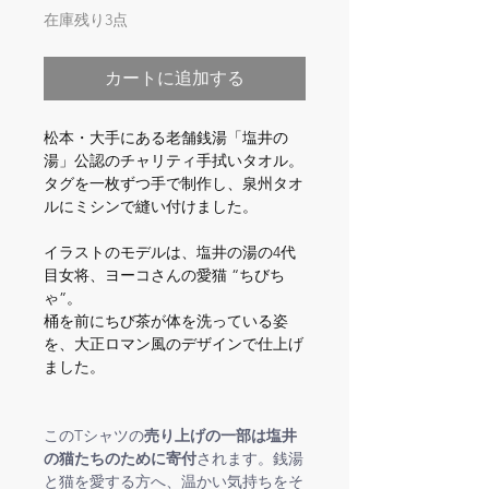
在庫残り3点
カートに追加する
松本・大手にある老舗銭湯「塩井の
湯」公認のチャリティ手拭いタオル。
タグを一枚ずつ手で制作し、泉州タオ
ルにミシンで縫い付けました。
イラストのモデルは、塩井の湯の4代
目女将、ヨーコさんの愛猫 “ちびち
ゃ”。
桶を前にちび茶が体を洗っている姿
を、大正ロマン風のデザインで仕上げ
ました。
このTシャツの
売り上げの一部は塩井
の猫たちのために寄付
されます。銭湯
と猫を愛する方へ、温かい気持ちをそ