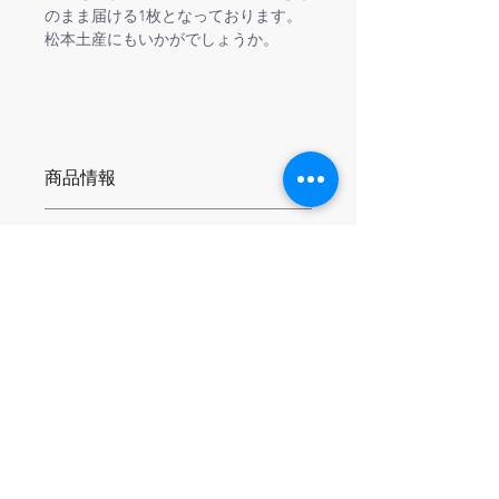
のまま届ける1枚となっております。
松本土産にもいかがでしょうか。
商品情報
タオル本体は、大阪タオル工業組合が
返品＆返金ポリシー
認定する 
「泉州タオル」
。
織り上げた後に糊や不純物を洗い落と
お客様都合による返品、返金はお受け
す“後晒し製法”でつくられており、
配送について
できませんのでご了承ください
吸水性が高く、ふんわりと柔らかく、
毎日使っても快適な品質です。
こちらの商品はネコポス or 宅配便で
お届け可能です。
泉州タオルについて
ネコポスの場合はポスト投函となり日
大阪・泉州地域生産
時指定はできませんのでご了承くださ
120年以上続く“後晒し製法”
い。
不純物をしっかり落とすため 
こちらもご一緒にいか
吸水性がとても高い