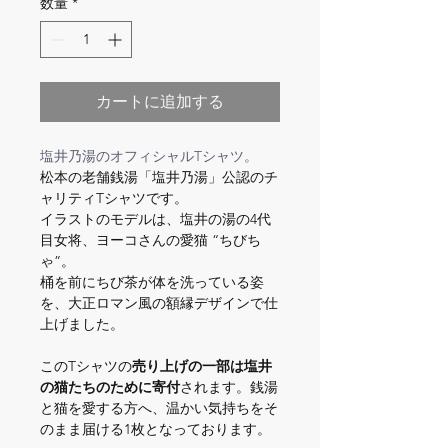
数量
*
カートに追加する
塩井乃湯のオフィシャルTシャツ。
松本の老舗銭湯「塩井乃湯」公認のチ
ャリティTシャツです。
イラストのモデルは、塩井の湯の4代
目女将、ヨーコさんの愛猫 “ちびち
ゃ”。
桶を前にちび茶が体を洗っている姿
を、大正ロマン風の額縁デザインで仕
上げました。
このTシャツの
売り上げの一部は塩井
の猫たちのために寄付
されます。銭湯
と猫を愛する方へ、温かい気持ちをそ
のまま届ける1枚となっております。