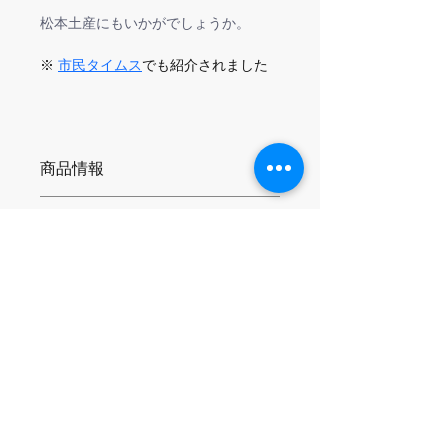
松本土産にもいかがでしょうか。
※ 
市民タイムス
でも紹介されました
商品情報
こだわりの5.6oz上質コットン製
返品＆返金ポリシー
ほどよい厚みで透けにくい
「5.6オンス 綿100％ 度詰め天
お客様都合による返品、返金はお受け
竺」
配送について
できませんのでご了承ください
しっかりしているのに着やす
く、オールシーズン活躍
こちらの商品はネコポス or 宅配便で
首元はダブルステッチ、肩は
お届け可能です。
バインダーテープ仕様で型崩
ネコポスの場合はポスト投函となり日
れしにくい
時指定はできませんのでご了承くださ
長く愛用できる高品質ボディ
い。
こちらもご一緒にいか