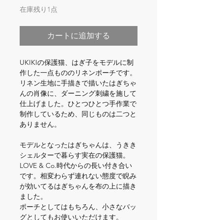
在庫残り1点
カートに追加する
UKIKIの保護猫、はぎ子をモデルに制
作した一点もののリネンポーチです。
リネン生地に手描きで描いたはぎちゃ
んの肖像に、ダーニング刺繍を施して
仕上げました。ひとつひとつ手作業で
制作しているため、同じものは二つと
ありません。
モデルとなったはぎちゃんは、うきき
シェルターで暮らす実在の保護猫。
LOVE & Co.時代からの長い付き合い
です。相変わらず連れない態度で睨み
が効いてるはぎちゃんを布の上に描き
ました。
ポーチとしてはもちろん、小さなバッ
グとしてもお使いいただけます。