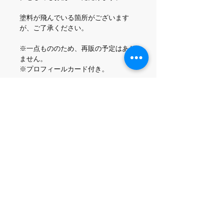
塗料が飛んでいる箇所がございます
が、ご了承ください。
※一点もののため、再販の予定はあり
ません。
※プロフィールカード付き。
素材：コットンリネン
サイズ：
約220x305(mm)
刺繍糸：カシミア
こちらもご一緒にいか
がですか