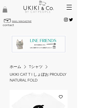
MAIL MAGAZINE
contact
ホーム
Tシャツ
UKIKI CAT T I しょぼお PROUDLY
NATURAL FOLD