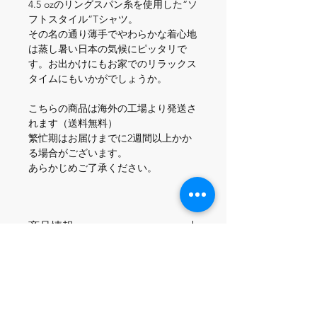
4.5 ozのリングスパン糸を使用した“ソ
フトスタイル”Tシャツ。

その名の通り薄手でやわらかな着心地
は蒸し暑い日本の気候にピッタリで
す。お出かけにもお家でのリラックス
タイムにもいかがでしょうか。

こちらの商品は海外の工場より発送さ
れます（送料無料）

繁忙期はお届けまでに2週間以上かか
る場合がございます。

商品情報
＜仕様＞
配送情報
・4.5オンス
・コットン100%
こちらの商品は海外の製造工場より国
返品＆返金ポリシー
際配送されます（送料無料）。
軽量リングスパンコットンを使用し、