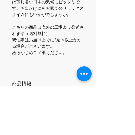
は蒸し暑い日本の気候にピッタリで
す。お出かけにもお家でのリラックス
タイムにもいかがでしょうか。

こちらの商品は海外の工場より発送さ
れます（送料無料）

繁忙期はお届けまでに2週間以上かか
る場合がございます。

あらかじめご了承ください。

商品情報
＜仕様＞
配送情報
・4.5オンス
・コットン100%
こちらの商品は海外の製造工場より国
返品＆返金ポリシー
際配送されます（送料無料）。
軽量リングスパンコットンを使用し、
到着までに4-8営業日かかります。
二重縫いの裾で補強されているため、
お客様都合による返品、返金はお受け
（繁忙期は2週間程度かかる場合がご
柔らかな肌触りが長持ちし、型崩れし
できませんのでご了承ください