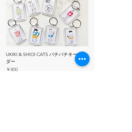
UKIKI & SHIOI CATS パチパチキーホル
ダー
価格
￥800
消費税込み
|
おかみ
はぎこ
クララ
＋8
カートに追加する
ALL STAR Collectionでは、UKIKIシェルター